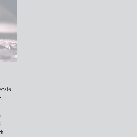
enste
sie
n
e
ir