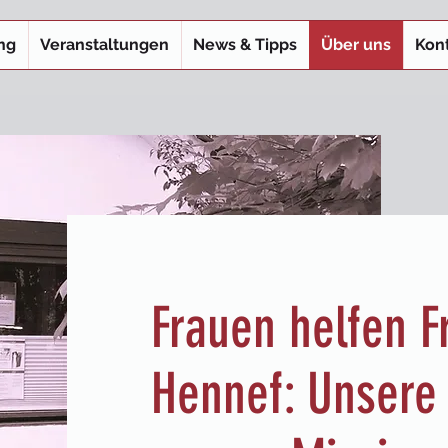
ng
Veranstaltungen
News & Tipps
Über uns
Kon
Frauen helfen F
Hennef: Unsere