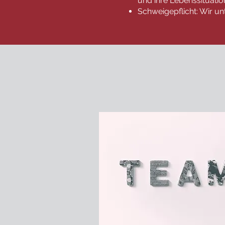
und ihre Lebenssituatio
Schweigepflicht: Wir un