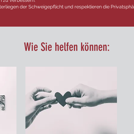
n zu verbessern.
terliegen der Schweigepflicht und respektieren die Privatsphä
Wie Sie helfen können: