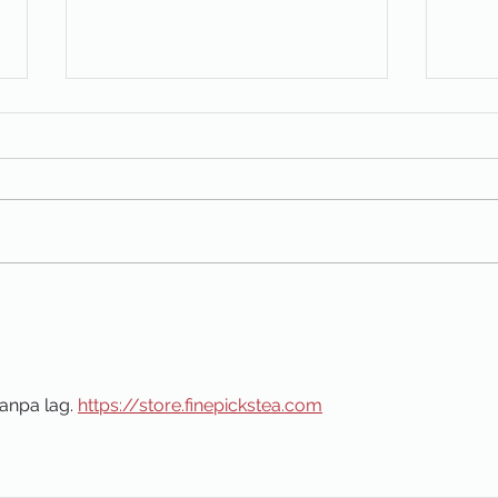
Kleider-, Sach- oder Spielsachenspenden
Trickb
an FhF Hennef?
erkenn
weiter
anpa lag. 
https://store.finepickstea.com