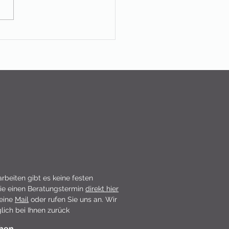
ember wieder Frauenfrühstück bei
arbeiten gibt es keine festen
ie einen Beratungstermin
direkt hier
 eine
Mail
oder rufen Sie uns an. Wir
ich bei Ihnen zurück
chen