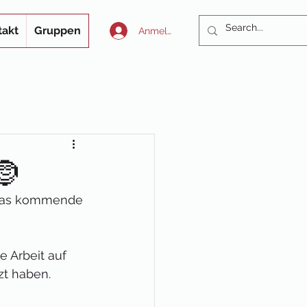
takt
Gruppen
Anmelden
🤶
 das kommende 
 Arbeit auf 
zt haben.