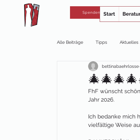
Spenden
Start
Beratu
Alle Beiträge
Tipps
Aktuelle
bettinabaehrlosse
🎄🎄🎄🎄
FhF wünscht schön
Jahr 2026.
Ich bedanke mich he
vielfältige Weise a