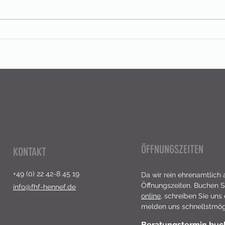
Kleider-, Sach- oder Spielsachenspenden
Ab Dez
an FhF Hennef?
FhF
ÖFFNUNGSZEITEN
KONTAKT
+49 (0) 22 42-8 45 19
Da wir rein ehrenamtlich 
Öffnungszeiten. Buchen S
info@fhf-hennef.de
online
,
schreiben Sie uns
melden uns schnellstmögl
Beratungstermin bu