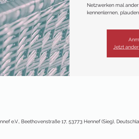
Netzwerken mal anders
kennenlernen, plaudern
Anm
Jetzt ande
nef e.V., Beethovenstraße 17, 53773 Hennef (Sieg), Deutschl