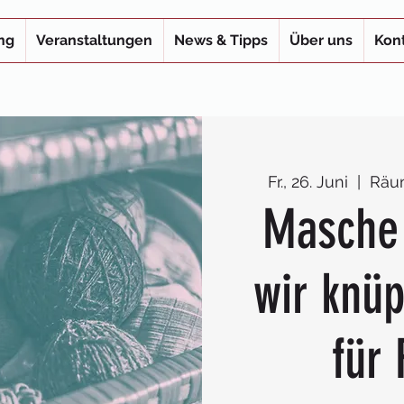
ng
Veranstaltungen
News & Tipps
Über uns
Kon
Fr., 26. Juni
  |  
Räum
Masche
wir knü
für 